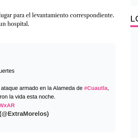
lugar para el levantamiento correspondiente.
L
un hospital.
uertes
 el ataque armado en la Alameda de
#Cuautla
,
on la vida esta noche.
RjWxAR
 (@ExtraMorelos)