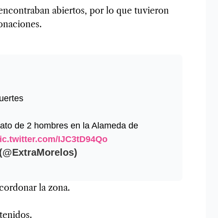
encontraban abiertos, por lo que tuvieron
tonaciones.
uertes
inato de 2 hombres en la Alameda de
ic.twitter.com/IJC3tD94Qo
 (@ExtraMorelos)
acordonar la zona.
tenidos.