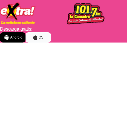
Descarga gratis:
Android
iOS