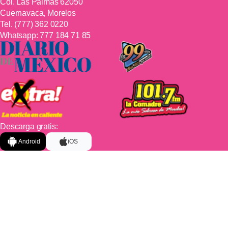
Col. Las Palmas 62050
Cuernavaca, Morelos
Tel.
(777) 362 0220
Whatsapp:
777 184 71 85
Descarga gratis:
Android
iOS