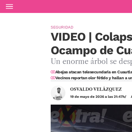
Ir al contenido principal
SEGURIDAD
VIDEO | Colaps
Ocampo de Cuau
Un enorme árbol se desp
Abejas atacan telesecundaria en Cuautla
Vecinos reportan olor fétido y hallan a u
OSVALDO VELÁZQUEZ
19 de mayo de 2026 a las 21:47h
A