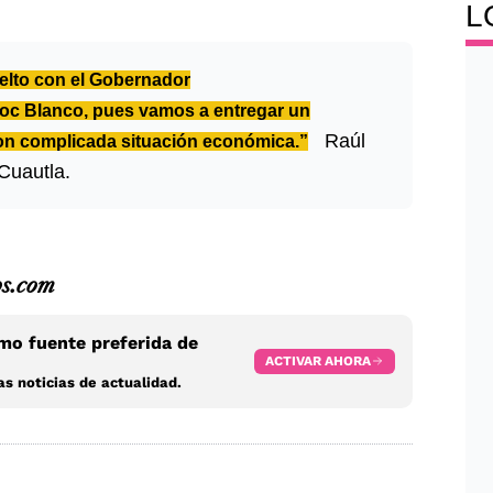
L
uelto con el Gobernador
oc Blanco, pues vamos a entregar un
Raúl
con complicada situación económica.”
Cuautla.
os.com
o fuente preferida de
ACTIVAR AHORA
s noticias de actualidad.