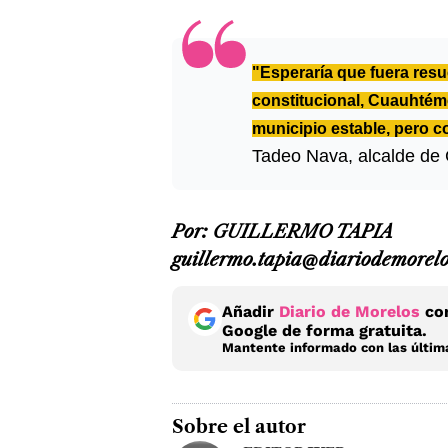
"Esperaría que fuera res
constitucional, Cuauhtém
municipio estable, pero 
Tadeo Nava, alcalde de 
Por: GUILLERMO TAPIA
guillermo.tapia@diariodemorel
Añadir
Diario de Morelos
com
Google de forma gratuita.
Mantente informado con las última
Sobre el autor