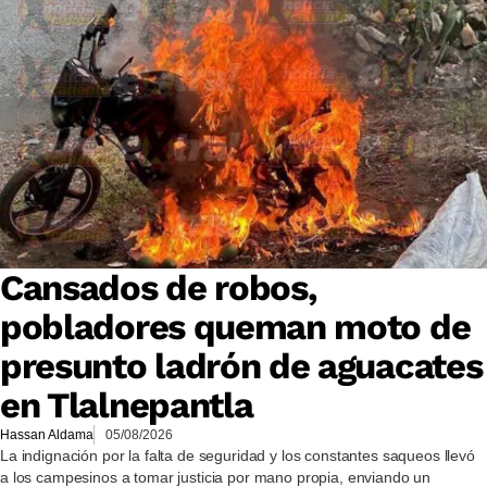
Cansados de robos,
pobladores queman moto de
presunto ladrón de aguacates
en Tlalnepantla
Hassan Aldama
05/08/2026
La indignación por la falta de seguridad y los constantes saqueos llevó
a los campesinos a tomar justicia por mano propia, enviando un