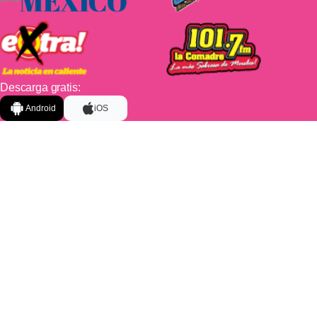
Descarga gratis:
Android
iOS