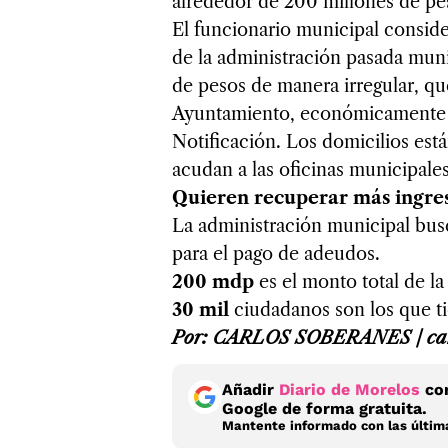
alrededor de 200 millones de pe
El funcionario municipal conside
de la administración pasada muni
de pesos de manera irregular, que
Ayuntamiento, económicamente
Notificación. Los domicilios est
acudan a las oficinas municipale
Quieren recuperar más ingre
La administración municipal busc
para el pago de adeudos.
200 mdp
es el monto total de la
30 mil
ciudadanos son los que t
Por: CARLOS SOBERANES / car
Añadir
Diario de Morelos
com
Google de forma gratuita.
Mantente informado con las última