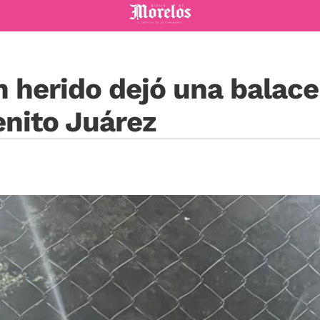
Diario de Morelos
 herido dejó una balac
enito Juárez