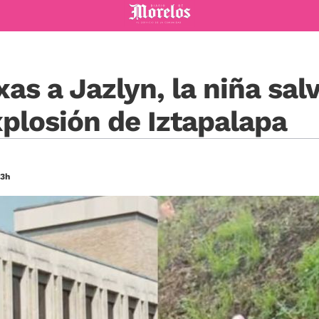
Diario de Morelos
as a Jazlyn, la niña sal
xplosión de Iztapalapa
43h