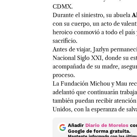
CDMX.
Durante el siniestro, su abuela
A
con su cuerpo, un acto de valentí
heroico conmovió a todo el país 
sacrificio.
Antes de viajar, Jazlyn permanec
Nacional Siglo XXI, donde su est
acompañada de su madre, aseguran
proceso.
La Fundación Michou y Mau reco
adelantó que continuarán trabaj
también puedan recibir atención 
Unidos, con la esperanza de salv
Añadir
Diario de Morelos
com
Google de forma gratuita.
Mantente informado con las última