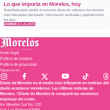
Lo que importa en Morelos, hoy
Suscríbete para recibir el resumen diario de noticias y los eventos
más relevantes del estado. Información verificada y gratuita todos
los días.
UNIRME A LA LISTA
Aviso legal
Política de cookies
Política de privacidad
Síguenos en:
Diario de Morelos es el medio más influyente en noticias del
diario acontecer morelense. Las últimas noticias de
Morelos. / Diario de Morelos te comparte las versiones
impresas sin costo.
Av. Morelos Sur No. 132
Col. Las Palmas 62050