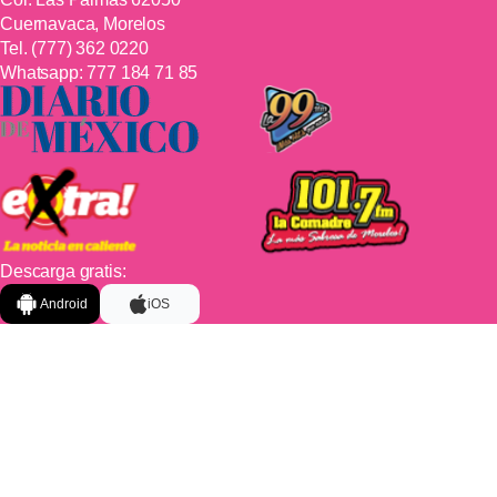
Cuernavaca, Morelos
Tel.
(777) 362 0220
Whatsapp:
777 184 71 85
Descarga gratis:
Android
iOS