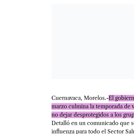
Cuernavaca, Morelos.-
El gobier
marzo culmina la temporada de v
no dejar desprotegidos a los grup
Detalló en un comunicado que se
influenza para todo el Sector Sa