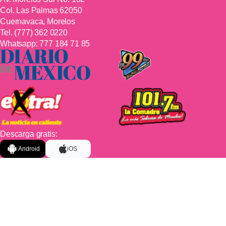
Col. Las Palmas 62050
Cuernavaca, Morelos
Tel.
(777) 362 0220
Whatsapp:
777 184 71 85
Descarga gratis:
Android
iOS