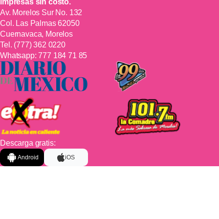
impresas sin costo.
Av. Morelos Sur No. 132
Col. Las Palmas 62050
Cuernavaca, Morelos
Tel.
(777) 362 0220
Whatsapp:
777 184 71 85
Descarga gratis:
Android
iOS