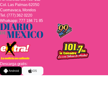
Col. Las Palmas 62050
Cuernavaca, Morelos
Tel.
(777) 362 0220
Whatsapp:
777 184 71 85
Descarga gratis:
Android
iOS