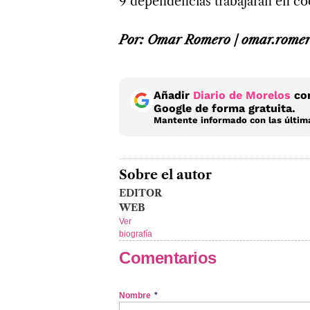
9 dependencias trabajarán en co
Por: Omar Romero / omar.rome
Añadir
Diario de Morelos
com
Google de forma gratuita.
Mantente informado con las última
Sobre el autor
EDITOR
WEB
Ver
biografía
Comentarios
Nombre
*