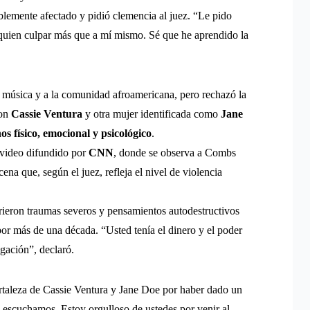
blemente afectado y pidió clemencia al juez. “Le pido
 quien culpar más que a mí mismo. Sé que he aprendido la
a música y a la comunidad afroamericana, pero rechazó la
con
Cassie Ventura
y otra mujer identificada como
Jane
os físico, emocional y psicológico
.
 video difundido por
CNN
, donde se observa a Combs
ena que, según el juez, refleja el nivel de violencia
ieron traumas severos y pensamientos autodestructivos
or más de una década. “Usted tenía el dinero y el poder
gación”, declaró.
fortaleza de Cassie Ventura y Jane Doe por haber dado un
as escuchamos. Estoy orgulloso de ustedes por venir al