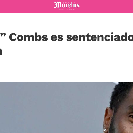
Diario de Morelos
y” Combs es sentenciado
n