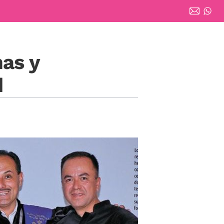
nas y
d