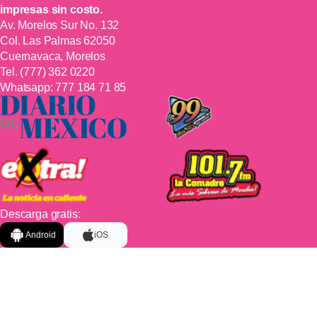
impresas sin costo.
Av. Morelos Sur No. 132
Col. Las Palmas 62050
Cuernavaca, Morelos
Tel.
(777) 362 0220
Whatsapp:
777 184 71 85
Descarga gratis:
Android
iOS