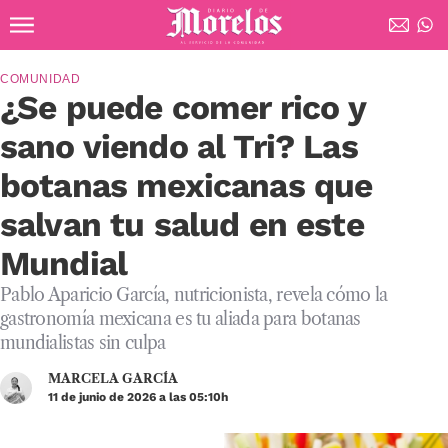
Ir al contenido principal
Diario de Morelos
COMUNIDAD
¿Se puede comer rico y
sano viendo al Tri? Las
botanas mexicanas que
salvan tu salud en este
Mundial
Pablo Aparicio García, nutricionista, revela cómo la
gastronomía mexicana es tu aliada para botanas
mundialistas sin culpa
MARCELA GARCÍA
11 de junio de 2026 a las 05:10h