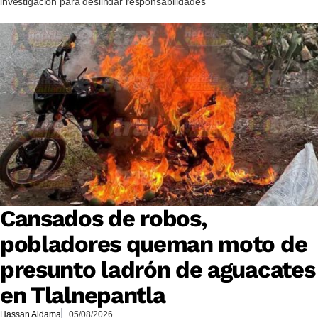
investigación para deslindar responsabilidades
Cansados de robos,
pobladores queman moto de
presunto ladrón de aguacates
en Tlalnepantla
Hassan Aldama
05/08/2026