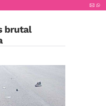
s brutal
a