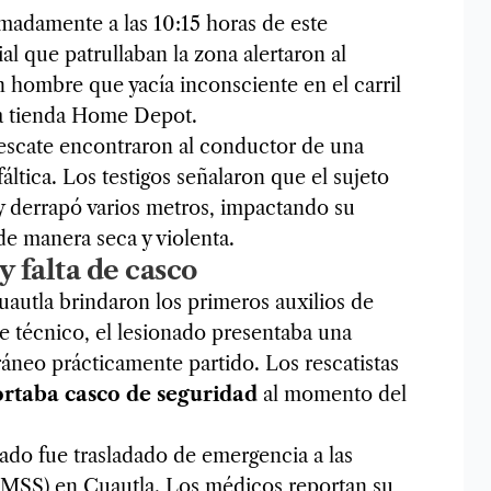
madamente a las 10:15 horas de este
l que patrullaban la zona alertaron al
hombre que yacía inconsciente en el carril
 la tienda Home Depot.
e rescate encontraron al conductor de una
áltica. Los testigos señalaron que el sujeto
 y derrapó varios metros, impactando su
e manera seca y violenta.
y falta de casco
autla brindaron los primeros auxilios de
e técnico, el lesionado presentaba una
ráneo prácticamente partido. Los rescatistas
rtaba casco de seguridad
al momento del
tado fue trasladado de emergencia a las
(IMSS) en Cuautla. Los médicos reportan su