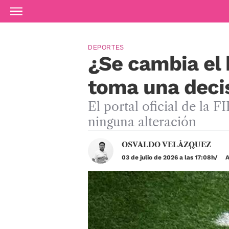
Ir al contenido principal
DEPORTES
¿Se cambia el 
toma una decis
El portal oficial de la F
ninguna alteración
OSVALDO VELÁZQUEZ
03 de julio de 2026 a las 17:08h
A