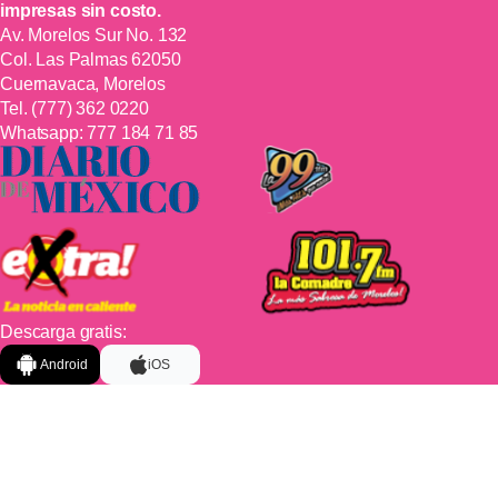
impresas sin costo.
Av. Morelos Sur No. 132
Col. Las Palmas 62050
Cuernavaca, Morelos
Tel.
(777) 362 0220
Whatsapp:
777 184 71 85
Descarga gratis:
Android
iOS