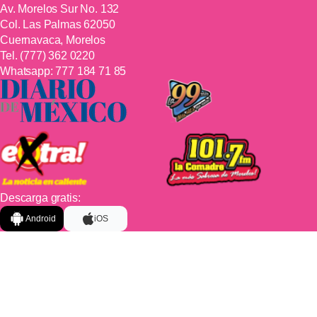
Av. Morelos Sur No. 132
Col. Las Palmas 62050
Cuernavaca, Morelos
Tel.
(777) 362 0220
Whatsapp:
777 184 71 85
Descarga gratis:
Android
iOS