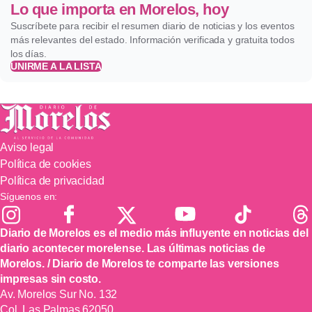
Lo que importa en Morelos, hoy
Suscríbete para recibir el resumen diario de noticias y los eventos
más relevantes del estado. Información verificada y gratuita todos
los días.
UNIRME A LA LISTA
Aviso legal
Política de cookies
Política de privacidad
Síguenos en:
Diario de Morelos es el medio más influyente en noticias del
diario acontecer morelense. Las últimas noticias de
Morelos. / Diario de Morelos te comparte las versiones
impresas sin costo.
Av. Morelos Sur No. 132
Col. Las Palmas 62050