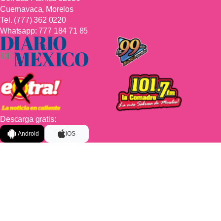
Cuernavaca, Morelos
Tel.
(777) 362 0220
Whatsapp:
777 184 71 85
Descarga gratis:
Android
iOS