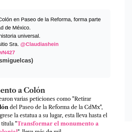
 Colón en Paseo de la Reforma, forma parte
dad de México.
istoria universal.
itio Sra.
@Claudiashein
awN427
smiguelcas)
ento a Colón
earon varias peticiones como "Retirar
olón
del Paseo de la Reforma de la CdMx",
rese la estatua a su lugar, esta lleva hasta el
itula "
Transformar el monumento a
olonial
", lleva más de mil.