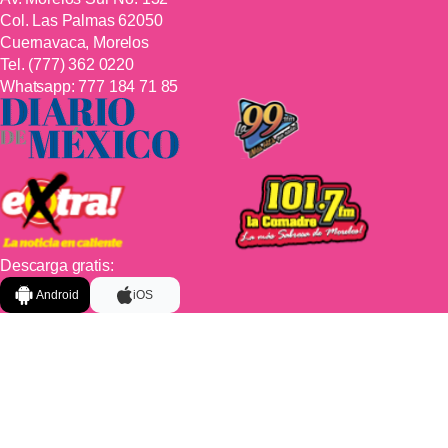
Col. Las Palmas 62050
Cuernavaca, Morelos
Tel.
(777) 362 0220
Whatsapp:
777 184 71 85
Descarga gratis:
Android
iOS