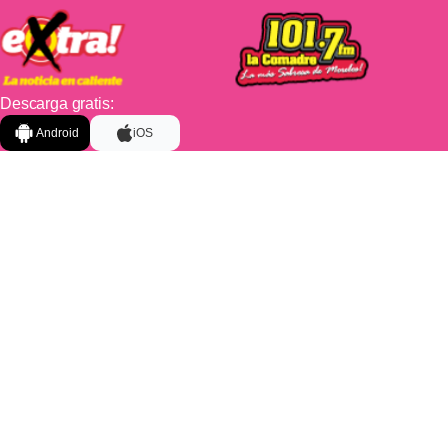
Descarga gratis:
Android
iOS