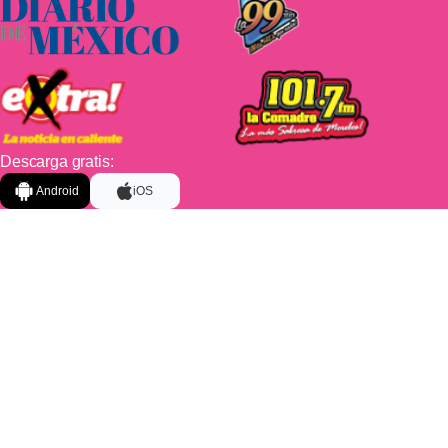
Descarga gratis:
Android
iOS