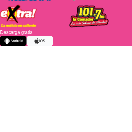
Descarga gratis:
Android
iOS