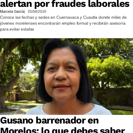
alertan por fraudes laborales
Marcela García
05/08/2026
Conoce las fechas y sedes en Cuernavaca y Cuautla donde miles de
jóvenes morelenses encontrarán empleo formal y recibirán asesoría
para evitar estafas
Gusano barrenador en
Morelos: lo que debes saber