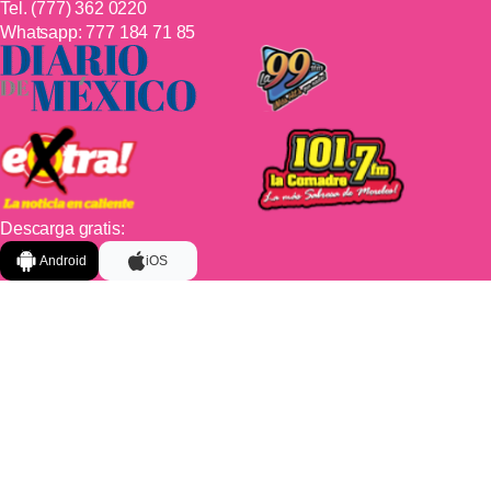
Tel.
(777) 362 0220
Whatsapp:
777 184 71 85
Descarga gratis:
Android
iOS