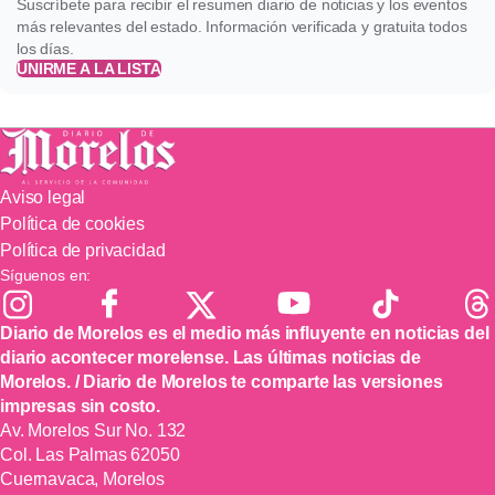
Suscríbete para recibir el resumen diario de noticias y los eventos
más relevantes del estado. Información verificada y gratuita todos
los días.
UNIRME A LA LISTA
Aviso legal
Política de cookies
Política de privacidad
Síguenos en:
Diario de Morelos es el medio más influyente en noticias del
diario acontecer morelense. Las últimas noticias de
Morelos. / Diario de Morelos te comparte las versiones
impresas sin costo.
Av. Morelos Sur No. 132
Col. Las Palmas 62050
Cuernavaca, Morelos