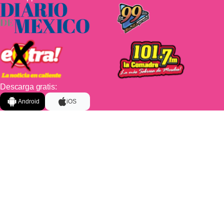
Descarga gratis:
Android
iOS