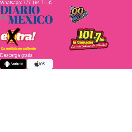
Whatsapp:
777 184 71 85
Descarga gratis:
Android
iOS