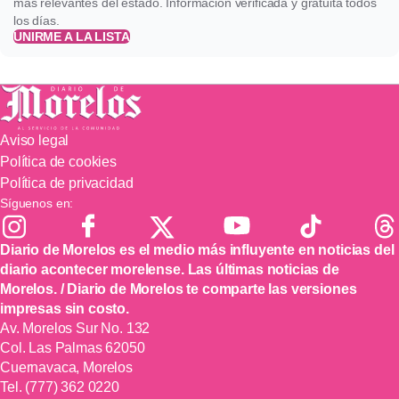
más relevantes del estado. Información verificada y gratuita todos
los días.
UNIRME A LA LISTA
Aviso legal
Política de cookies
Política de privacidad
Síguenos en:
Diario de Morelos es el medio más influyente en noticias del
diario acontecer morelense. Las últimas noticias de
Morelos. / Diario de Morelos te comparte las versiones
impresas sin costo.
Av. Morelos Sur No. 132
Col. Las Palmas 62050
Cuernavaca, Morelos
Tel.
(777) 362 0220