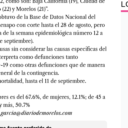
22, como son: Baja California (19), Ciudad de
L
(22) y Morelos (21)”.
obtuvo de la Base de Datos Nacional del
Renapo con corte hasta el 28 de agosto, pero
ta de la semana epidemiológica número 12 a
de septiembre).
ausas sin considerar las causas específicas del
nterpreta como defunciones tanto
-19 como otras defunciones que de manera
general de la contingencia.
rtalidad, hasta el 11 de septiembre.
es es del 67.6%, de mujeres, 12.1%; de 45 a
 y más, 50.7%
.garcia@diariodemorelos.com
o fuente preferida de