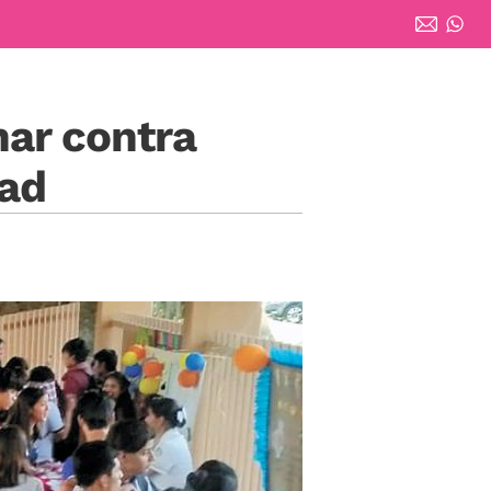
nar contra
dad