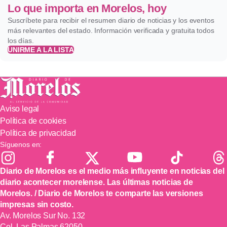
Lo que importa en Morelos, hoy
Suscríbete para recibir el resumen diario de noticias y los eventos
más relevantes del estado. Información verificada y gratuita todos
los días.
UNIRME A LA LISTA
Aviso legal
Política de cookies
Política de privacidad
Síguenos en:
Diario de Morelos es el medio más influyente en noticias del
diario acontecer morelense. Las últimas noticias de
Morelos. / Diario de Morelos te comparte las versiones
impresas sin costo.
Av. Morelos Sur No. 132
Col. Las Palmas 62050