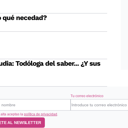
o qué necedad?
udia: Todóloga del saber... ¿Y sus
Tu correo electrónico
 alta aceptas la
política de privacidad
.
ETE AL NEWSLETTER