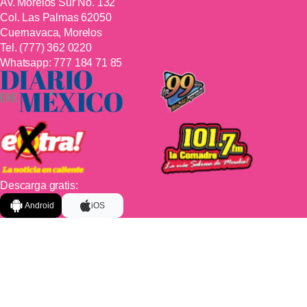
Av. Morelos Sur No. 132
Col. Las Palmas 62050
Cuernavaca, Morelos
Tel.
(777) 362 0220
Whatsapp:
777 184 71 85
Descarga gratis:
Android
iOS