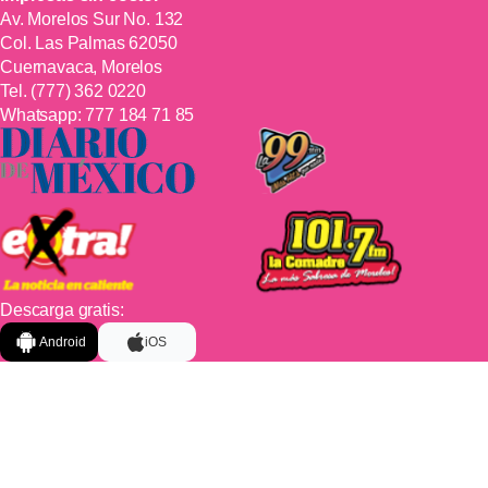
Av. Morelos Sur No. 132
Col. Las Palmas 62050
Cuernavaca, Morelos
Tel.
(777) 362 0220
Whatsapp:
777 184 71 85
Descarga gratis:
Android
iOS