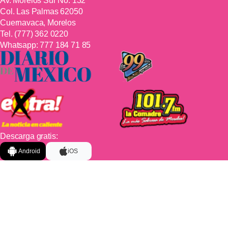
Av. Morelos Sur No. 132
Col. Las Palmas 62050
Cuernavaca, Morelos
Tel.
(777) 362 0220
Whatsapp:
777 184 71 85
Descarga gratis:
Android
iOS