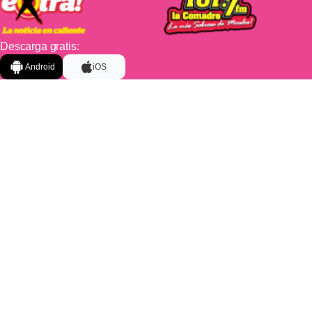
Descarga gratis:
Android
iOS