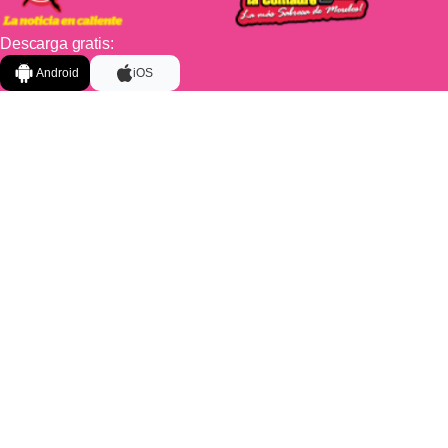
Descarga gratis:
Android
iOS