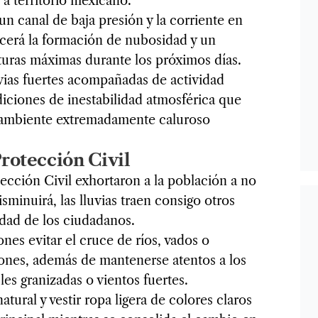
 a territorio mexicano.
n canal de baja presión y la corriente en
ecerá la formación de nubosidad y un
turas máximas durante los próximos días.
vias fuertes acompañadas de actividad
diciones de inestabilidad atmosférica que
l ambiente extremadamente caluroso
otección Civil
tección Civil exhortaron a la población a no
disminuirá, las lluvias traen consigo otros
idad de los ciudadanos.
nes evitar el cruce de ríos, vados o
iones, además de mantenerse atentos a los
es granizadas o vientos fuertes.
ural y vestir ropa ligera de colores claros