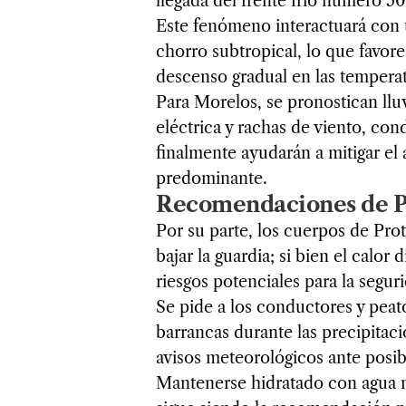
llegada del frente frío número 50
Este fenómeno interactuará con u
chorro subtropical, lo que favor
descenso gradual en las tempera
Para Morelos, se pronostican llu
eléctrica y rachas de viento, con
finalmente ayudarán a mitigar e
predominante.
Recomendaciones de Pr
Por su parte, los cuerpos de Pro
bajar la guardia; si bien el calor 
riesgos potenciales para la segur
Se pide a los conductores y peato
barrancas durante las precipitac
avisos meteorológicos ante posibl
Mantenerse hidratado con agua nat