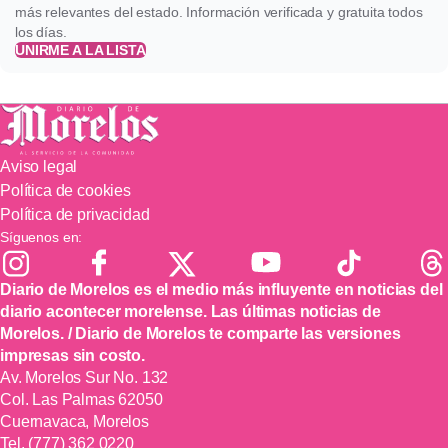
más relevantes del estado. Información verificada y gratuita todos
los días.
UNIRME A LA LISTA
Aviso legal
Política de cookies
Política de privacidad
Síguenos en:
Diario de Morelos es el medio más influyente en noticias del
diario acontecer morelense. Las últimas noticias de
Morelos. / Diario de Morelos te comparte las versiones
impresas sin costo.
Av. Morelos Sur No. 132
Col. Las Palmas 62050
Cuernavaca, Morelos
Tel.
(777) 362 0220