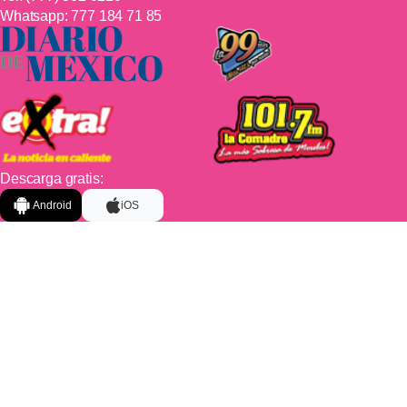
Whatsapp:
777 184 71 85
Descarga gratis:
Android
iOS