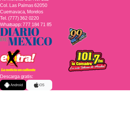
Col. Las Palmas 62050
Cuernavaca, Morelos
Tel.
(777) 362 0220
Whatsapp:
777 184 71 85
Descarga gratis:
Android
iOS