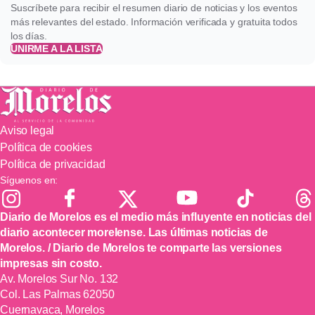
Suscríbete para recibir el resumen diario de noticias y los eventos
más relevantes del estado. Información verificada y gratuita todos
los días.
UNIRME A LA LISTA
Aviso legal
Política de cookies
Política de privacidad
Síguenos en:
Diario de Morelos es el medio más influyente en noticias del
diario acontecer morelense. Las últimas noticias de
Morelos. / Diario de Morelos te comparte las versiones
impresas sin costo.
Av. Morelos Sur No. 132
Col. Las Palmas 62050
Cuernavaca, Morelos