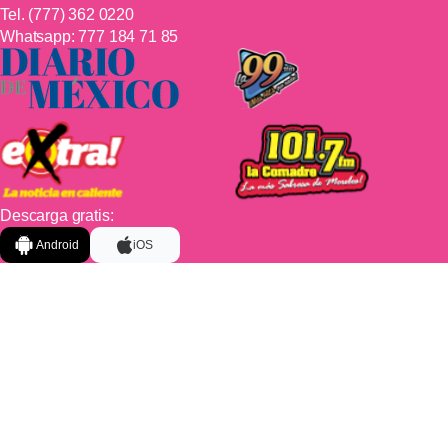
Tel.
(777) 362 0220
Whatsapp:
777 184 71 85
Descarga gratis:
Android
iOS