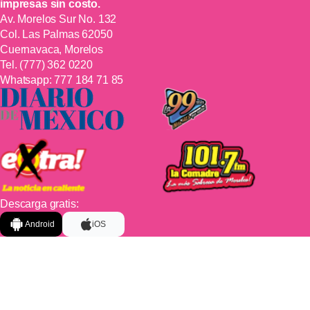
impresas sin costo.
Av. Morelos Sur No. 132
Col. Las Palmas 62050
Cuernavaca, Morelos
Tel.
(777) 362 0220
Whatsapp:
777 184 71 85
Descarga gratis:
Android
iOS