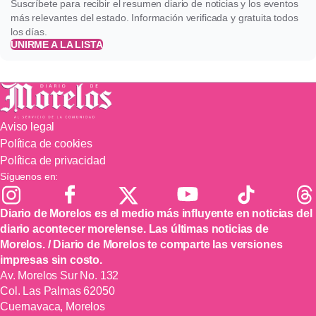
Suscríbete para recibir el resumen diario de noticias y los eventos
más relevantes del estado. Información verificada y gratuita todos
los días.
UNIRME A LA LISTA
Aviso legal
Política de cookies
Política de privacidad
Síguenos en:
Diario de Morelos es el medio más influyente en noticias del
diario acontecer morelense. Las últimas noticias de
Morelos. / Diario de Morelos te comparte las versiones
impresas sin costo.
Av. Morelos Sur No. 132
Col. Las Palmas 62050
Cuernavaca, Morelos