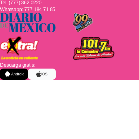
Tel.
(777) 362 0220
Whatsapp:
777 184 71 85
Descarga gratis:
Android
iOS