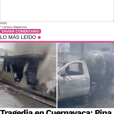
0/500
*
Campos obligatorios
ENVIAR COMENTARIO
LO MÁS LEÍDO
Tragedia en Cuernavaca: Pipa