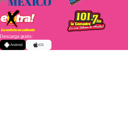
Descarga gratis:
Android
iOS